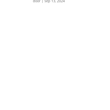
door
|
sep 13, 2024