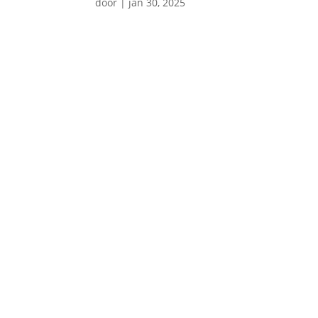
door
|
jan 30, 2025