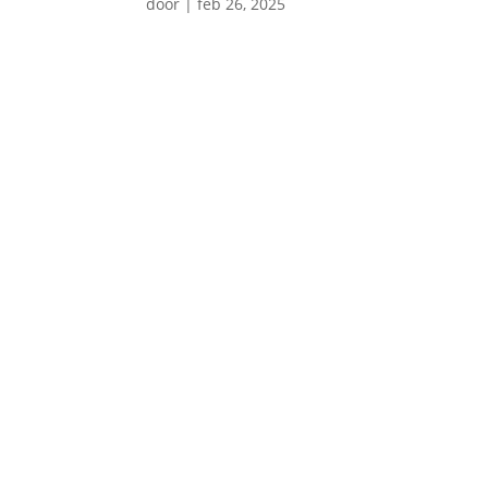
door
|
feb 26, 2025