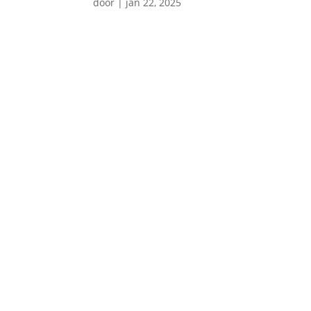
door
|
jan 22, 2025