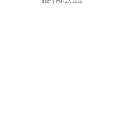
door
|
mei 27, 2025