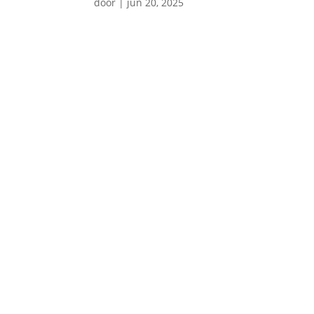
door
|
jun 20, 2025