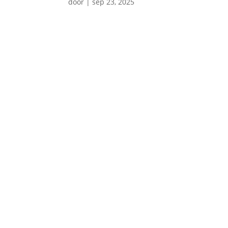
door
|
sep 23, 2025