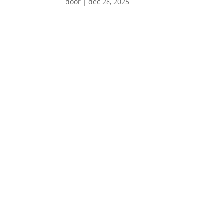
door
|
dec 28, 2025