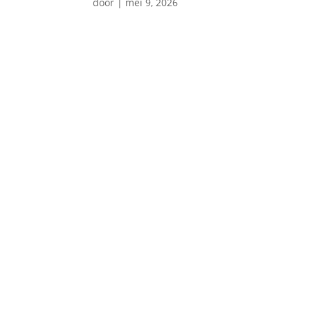
door
|
mei 9, 2026