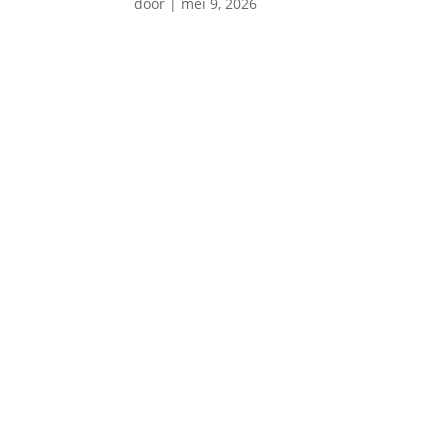
door
|
mei 9, 2026